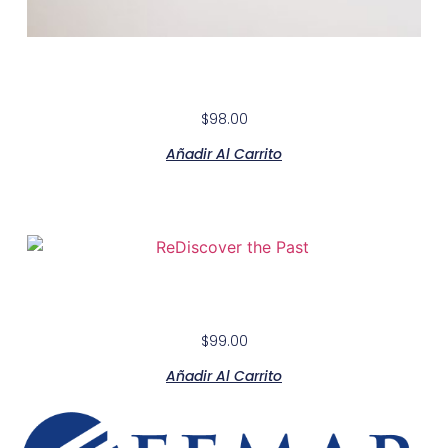
Modern White Lacquer Double
$
98.00
Añadir Al Carrito
ReDiscover The Past
$
99.00
Añadir Al Carrito