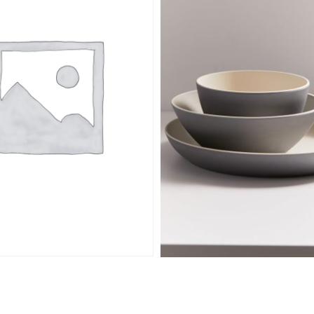
t
Guangzhou Manuf