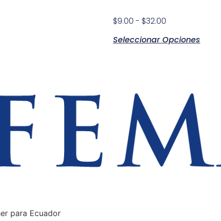
Oppein
$
9.00
-
$
32.00
Seleccionar Opciones
her para Ecuador