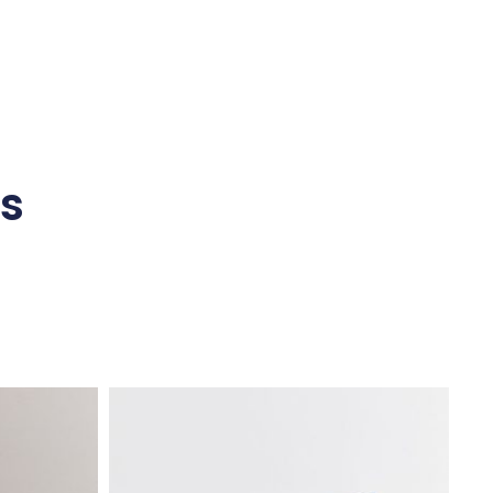
s
nados