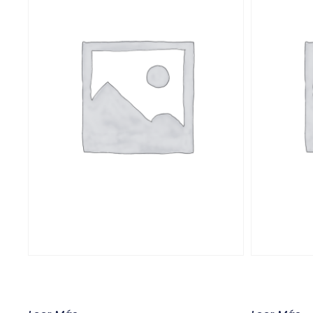
Product
Produc