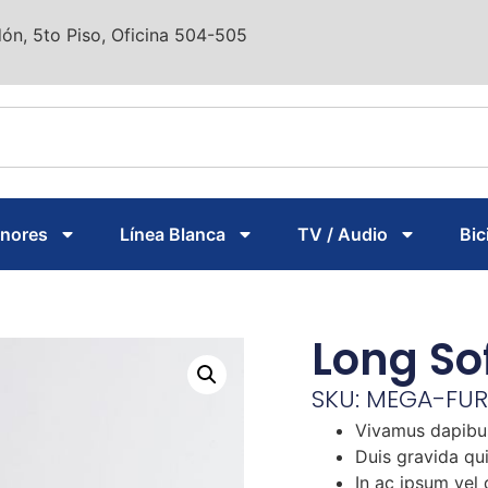
ón, 5to Piso, Oficina 504-505
enores
Línea Blanca
TV / Audio
Bic
Long So
SKU: MEGA-FUR
Vivamus dapibu
Duis gravida qui
In ac ipsum ve