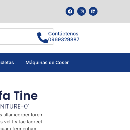
Contáctenos
0969329887
icletas
Máquinas de Coser
fa Tine
NITURE-01
s ullamcorper lorem
s velit vitae laoreet
l quam fermentum