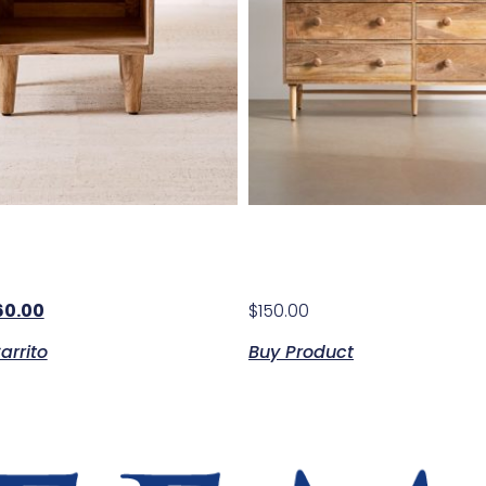
e Coffee Table
Durham Sofa
60.00
$
150.00
arrito
Buy Product