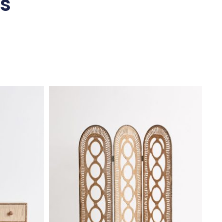
s
nados