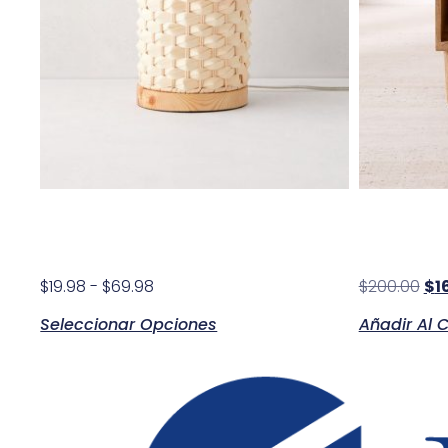
Orbrix Light Innovation
Ferndal
$
19.98
-
$
69.98
$
200.00
$
1
Seleccionar Opciones
Añadir Al C