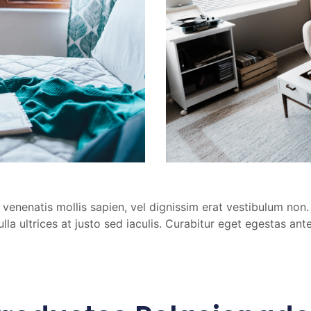
 In venenatis mollis sapien, vel dignissim erat vestibulum no
la ultrices at justo sed iaculis. Curabitur eget egestas ant