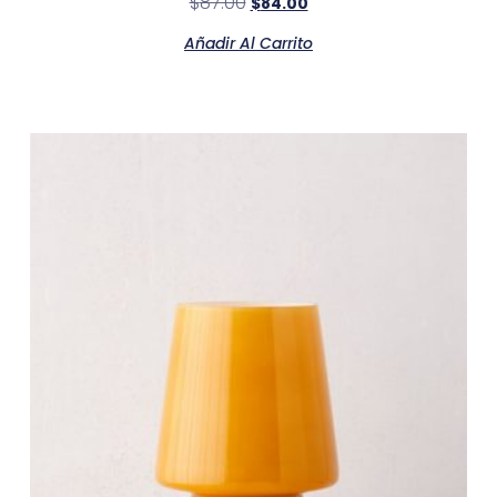
$
87.00
$
84.00
Añadir Al Carrito